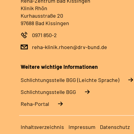
Reha-Zentrum Bad Kissingen
Klinik Rhön
Kurhausstraße 20
97688 Bad Kissingen
0971 850-2
reha-klinik.rhoen@drv-bund.de
Weitere wichtige Informationen
Schlich­tungs­stel­le BGG (Leichte Sprache)
Schlich­tungs­stel­le BGG
Reha-Portal
Inhaltsverzeichnis
Impressum
Datenschutz