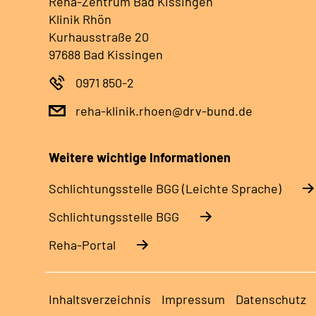
Reha-Zentrum Bad Kissingen
Klinik Rhön
Kurhausstraße 20
97688 Bad Kissingen
0971 850-2
reha-klinik.rhoen@drv-bund.de
Weitere wichtige Informationen
Schlich­tungs­stel­le BGG (Leichte Sprache)
Schlich­tungs­stel­le BGG
Reha-Portal
Inhaltsverzeichnis
Impressum
Datenschutz