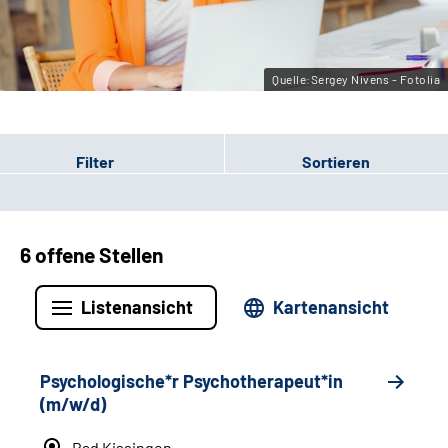
Leichte Sprache
Gebärdensprache
Quelle:Sergey Nivens - Fotolia
Filter
Sortieren
6 offene Stellen
Listenansicht
Kartenansicht
Psychologische*r Psychotherapeut*in
(m/w/d)
Bad Kissingen