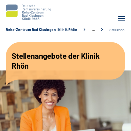
Reha-Zentrum Bad Kissingen | Klinik Rhön
…
Stellenangeb
Unsere Klinik
Stellenangebote der Klinik
Unsere Angebote
Rhön
Service
Karriere
Sozialdienste & Zuweisende
Suche