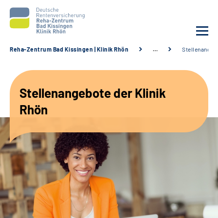
Reha-Zentrum Bad Kissingen | Klinik Rhön
…
Stellenangeb
Unsere Klinik
Stellenangebote der Klinik
Unsere Angebote
Rhön
Service
Karriere
Sozialdienste & Zuweisende
Suche