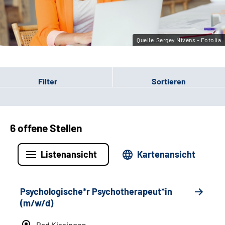
Leichte Sprache
Gebärdensprache
Quelle:Sergey Nivens - Fotolia
Filter
Sortieren
6 offene Stellen
Listenansicht
Kartenansicht
Psychologische*r Psychotherapeut*in
(m/w/d)
Bad Kissingen