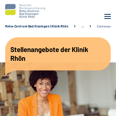
Reha-Zentrum Bad Kissingen | Klinik Rhön
…
Stellenangeb
Unsere Klinik
Stellenangebote der Klinik
Unsere Angebote
Rhön
Service
Karriere
Sozialdienste & Zuweisende
Suche