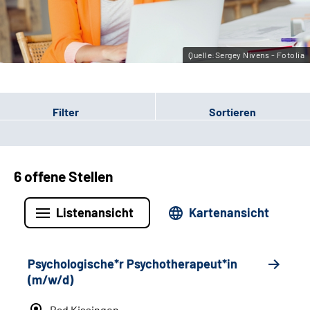
Leichte Sprache
Gebärdensprache
Quelle:Sergey Nivens - Fotolia
Filter
Sortieren
6 offene Stellen
Listenansicht
Kartenansicht
Psychologische*r Psychotherapeut*in
(m/w/d)
Bad Kissingen