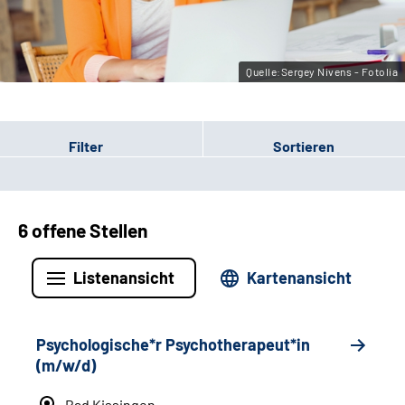
Leichte Sprache
Gebärdensprache
Quelle:Sergey Nivens - Fotolia
Filter
Sortieren
6 offene Stellen
Listenansicht
Kartenansicht
Psychologische*r Psychotherapeut*in
(m/w/d)
Bad Kissingen