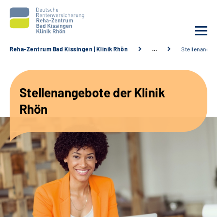
Reha-Zentrum Bad Kissingen | Klinik Rhön
…
Stellenangeb
Unsere Klinik
Stellenangebote der Klinik
Unsere Angebote
Rhön
Service
Karriere
Sozialdienste & Zuweisende
Suche