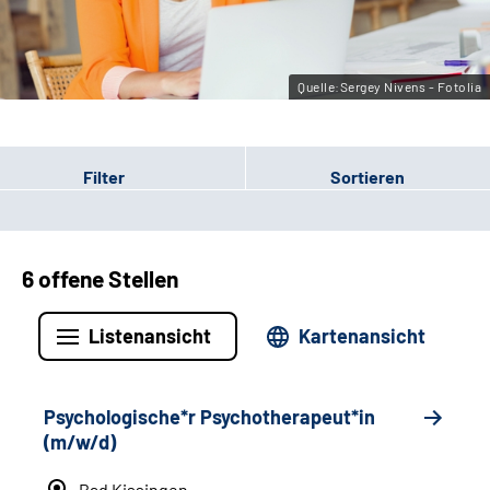
Leichte Sprache
Gebärdensprache
Quelle:Sergey Nivens - Fotolia
Filter
Sortieren
6 offene Stellen
Listenansicht
Kartenansicht
Psychologische*r Psychotherapeut*in
(m/w/d)
Bad Kissingen