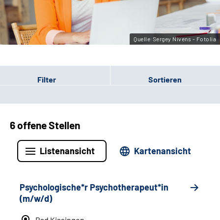
Leichte Sprache
Gebärdensprache
Quelle:Sergey Nivens - Fotolia
Filter
Sortieren
6 offene Stellen
Listenansicht
Kartenansicht
Psychologische*r Psychotherapeut*in
(m/w/d)
Bad Kissingen