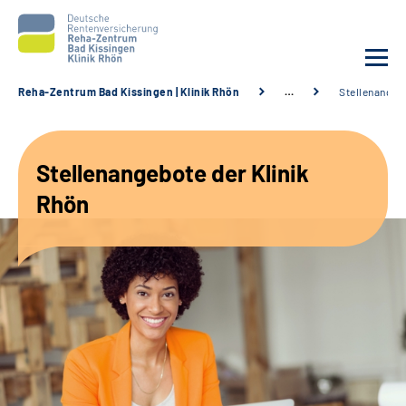
Reha-Zentrum Bad Kissingen | Klinik Rhön
…
Stellenangeb
Unsere Klinik
Stellenangebote der Klinik
Unsere Angebote
Rhön
Service
Karriere
Sozialdienste & Zuweisende
Suche