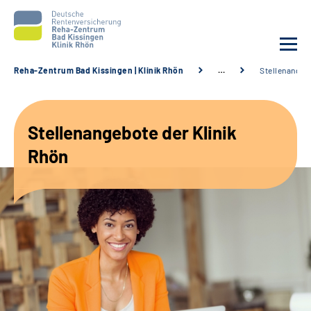
Reha-Zentrum Bad Kissingen | Klinik Rhön
…
Stellenangeb
Unsere Klinik
Stellenangebote der Klinik
Unsere Angebote
Rhön
Service
Karriere
Sozialdienste & Zuweisende
Suche