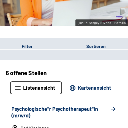
Leichte Sprache
Gebärdensprache
Quelle:Sergey Nivens - Fotolia
Filter
Sortieren
6 offene Stellen
Listenansicht
Kartenansicht
Psychologische*r Psychotherapeut*in
(m/w/d)
Bad Kissingen