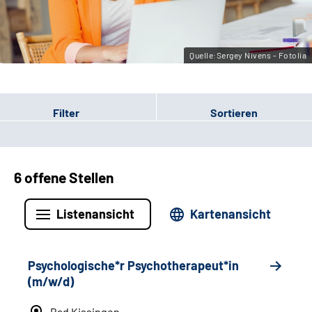
Leichte Sprache
Gebärdensprache
Quelle:Sergey Nivens - Fotolia
Filter
Sortieren
6 offene Stellen
Listenansicht
Kartenansicht
Psychologische*r Psychotherapeut*in
(m/w/d)
Bad Kissingen