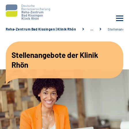
Reha-Zentrum Bad Kissingen | Klinik Rhön
…
Stellenangeb
Unsere Klinik
Stellenangebote der Klinik
Unsere Angebote
Rhön
Service
Karriere
Sozialdienste & Zuweisende
Suche