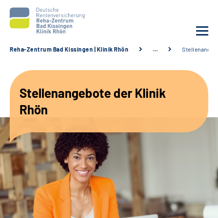
Reha-Zentrum Bad Kissingen | Klinik Rhön
…
Stellenangeb
Unsere Klinik
Stellenangebote der Klinik
Unsere Angebote
Rhön
Service
Karriere
Sozialdienste & Zuweisende
Suche