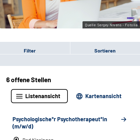
Leichte Sprache
Gebärdensprache
Quelle:Sergey Nivens - Fotolia
Filter
Sortieren
6 offene Stellen
Listenansicht
Kartenansicht
Psychologische*r Psychotherapeut*in
(m/w/d)
Bad Kissingen