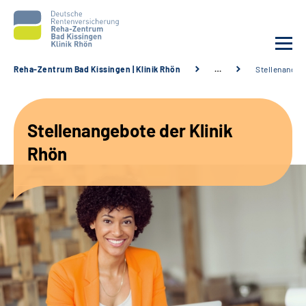
Reha-Zentrum Bad Kissingen | Klinik Rhön
…
Stellenangeb
Unsere Klinik
Stellenangebote der Klinik
Unsere Angebote
Rhön
Service
Karriere
Sozialdienste & Zuweisende
Suche