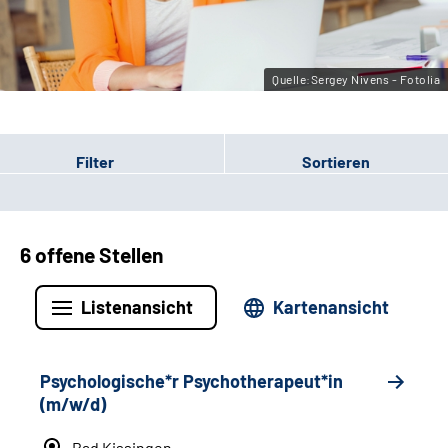
Leichte Sprache
Gebärdensprache
Quelle:Sergey Nivens - Fotolia
Filter
Sortieren
6 offene Stellen
Listenansicht
Kartenansicht
Psychologische*r Psychotherapeut*in
(m/w/d)
Bad Kissingen