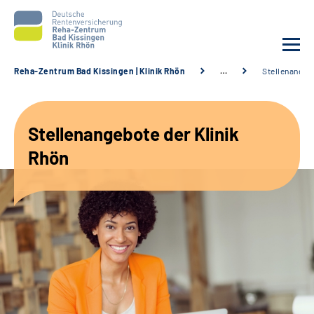
Reha-Zentrum Bad Kissingen | Klinik Rhön
…
Stellenangeb
Unsere Klinik
Stellenangebote der Klinik
Unsere Angebote
Rhön
Service
Karriere
Sozialdienste & Zuweisende
Suche