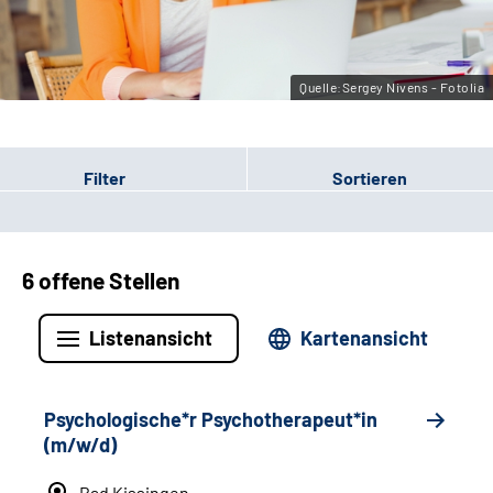
Leichte Sprache
Gebärdensprache
Quelle:Sergey Nivens - Fotolia
Filter
Sortieren
6 offene Stellen
Listenansicht
Kartenansicht
Psychologische*r Psychotherapeut*in
(m/w/d)
Bad Kissingen