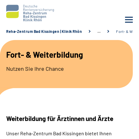
Reha-Zentrum Bad Kissingen | Klinik Rhön
…
Fort- & Weit
Unsere Klinik
Fort- & Weiterbildung
Unsere Angebote
Nutzen Sie Ihre Chance
Service
Karriere
Sozialdienste & Zuweisende
Weiterbildung für Ärztinnen und Ärzte
Suche
Unser Reha-Zentrum Bad Kissingen bietet Ihnen