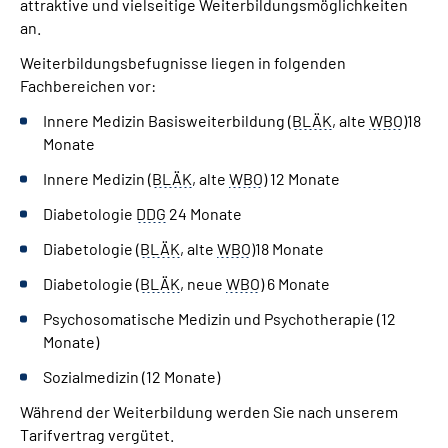
attraktive und vielseitige Weiterbildungsmöglichkeiten
Leichte Sprache
an.
Weiterbildungsbefugnisse liegen in folgenden
Gebärdensprache
Fachbereichen vor:
Innere Medizin Basisweiterbildung (
BLÄK
, alte
WBO
)18
Monate
Innere Medizin (
BLÄK
, alte
WBO
) 12 Monate
Diabetologie
DDG
24 Monate
Diabetologie (
BLÄK
, alte
WBO
)18 Monate
Diabetologie (
BLÄK
, neue
WBO
) 6 Monate
Psychosomatische Medizin und Psychotherapie (12
Monate)
Sozialmedizin (12 Monate)
Während der Weiterbildung werden Sie nach unserem
Tarifvertrag vergütet.