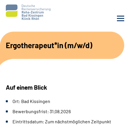
Unsere Klinik
Ergotherapeut*in (m/w/d)
Unsere Angebote
Service
Auf einem Blick
Karriere
Ort: Bad Kissingen
Sozialdienste & Zuweisende
Bewerbungsfrist: 31.08.2026
Suche
Eintrittsdatum: Zum nächstmöglichen Zeitpunkt